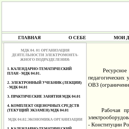
ГЛАВНАЯ
О СЕБЕ
МОИ 
МДК 04. 01 ОРГАНИЗАЦИЯ
ДЕЯТЕЛЬНОСТИ ЭЛЕКТРОМОНТА-
ЖНОГО ПОДРАЗДЕЛЕНИЯ:
1. КАЛЕНДАРНО-ТЕМАТИЧЕСКИЙ
.......
Ресурсное 
ПЛАН - МДК 04.01.
педагогических 
2. ЭЛЕКТРОННЫЙ УЧЕБНИК (ЛЕКЦИИ)
ОВЗ (ограниченн
- МДК 04.01
3. ПРАКТИЧЕСКИЕ ЗАНЯТИЯ МДК 04.01
4. КОМПЛЕКТ ОЦЕНОЧНЫХ СРЕДСТВ
.......
Рабочая про
(ТЕКУЩИЙ ЭКЗАМЕН) МДК 04.01
электрооборудов
МДК 04.02.ЭКОНОМИКА ОРГАНИЗАЦИИ
- Конституции Р
1. КАЛЕНДАРНО-ТЕМАТИЧЕСКИЙ