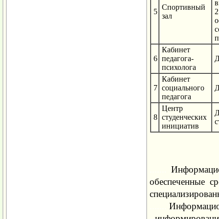
в
Спортивный
5
2
зал
о
с
п
Кабинет
6
педагога-
Д
психолога
Кабинет
7
социального
Д
педагога
Центр
Д
8
студенческих
с
инициатив
.......
Информацион
обеспеченные ср
специализирован
.......
Информацион
- информировани