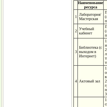
Наименование
ресурса
П
Лаборатория/
1
(
Мастерская
п
П
Учебный
2
(
кабинет
п
1
и
Библиотека (с
2
3
выходом в
л
Интернет)
т
т
1
о
в
4
Актовый зал
2
г
п
3
1
с